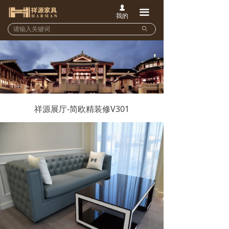
넙
끀
我的
ꄙ
祥源展厅-简欧精装修V301