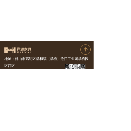
녕
地址：佛山市高明区杨和镇（杨梅）沧江工业园杨梅园
区西区
电话：15975784469（谢先生）
邮箱：
58917127@qq.com
全景展示
工程案例
产品中心
企业资讯
关于我们
联系我们
版权所有© 佛山市祥源家具制造有限公司
粤ICP备2021002833号-2
粤公网安备44060802000367号