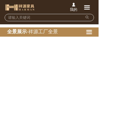
넙
끀
我的
ꄙ
全景展示
-祥源工厂全景
끀